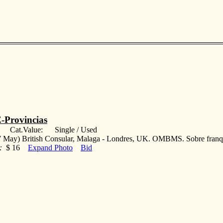
-Provincias
: Cat.Value: Single / Used
 May) British Consular, Malaga - Londres, UK. OMBMS. Sobre franqu
:
$ 16
Expand Photo
Bid