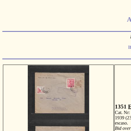
A
I
1351
E
Cat. Nr
1939 (23
escaso
Bid over