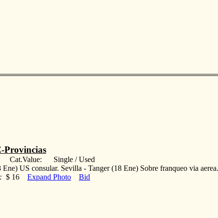
-Provincias
: Cat.Value: Single / Used
 Ene) US consular. Sevilla - Tanger (18 Ene) Sobre franqueo via aere
:
$ 16
Expand Photo
Bid