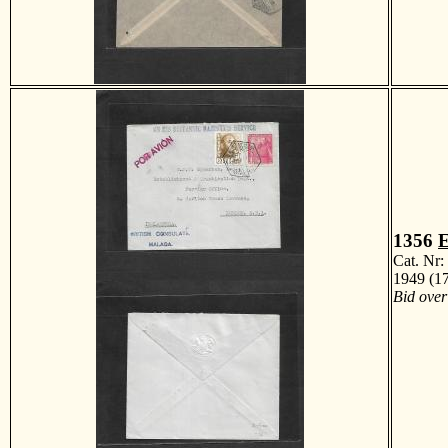
1356
E
Cat. Nr
1949 (17
Bid over