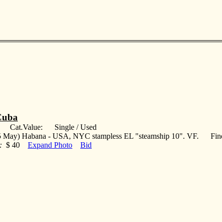
Cuba
: Cat.Value: Single / Used
5 May) Habana - USA, NYC stampless EL "steamship 10". VF. Fin
:
$ 40
Expand Photo
Bid