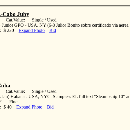
E-Cabo Juby
: Cat.Value: Single / Used
 Junio) GPO - USA, NY (6-8 Julio) Bonito sobre certificado via aere
:
$ 220
Expand Photo
Bid
Cuba
: Cat.Value: Single / Used
 Jan) Habana - USA, NYC. Stampless EL full text "Steampship 10" ad
VF. Fine
:
$ 40
Expand Photo
Bid